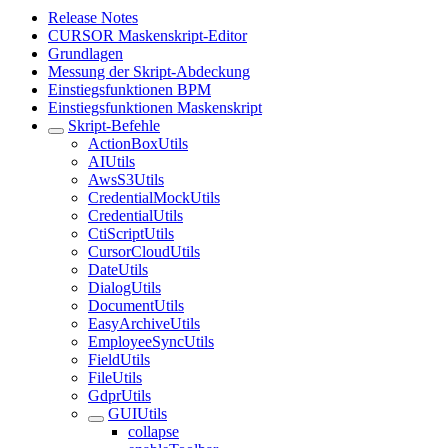
Release Notes
CURSOR Maskenskript-Editor
Grundlagen
Messung der Skript-Abdeckung
Einstiegsfunktionen BPM
Einstiegsfunktionen Maskenskript
Skript-Befehle
ActionBoxUtils
AIUtils
AwsS3Utils
CredentialMockUtils
CredentialUtils
CtiScriptUtils
CursorCloudUtils
DateUtils
DialogUtils
DocumentUtils
EasyArchiveUtils
EmployeeSyncUtils
FieldUtils
FileUtils
GdprUtils
GUIUtils
collapse