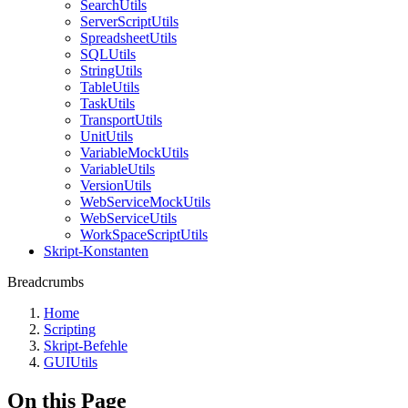
SearchUtils
ServerScriptUtils
SpreadsheetUtils
SQLUtils
StringUtils
TableUtils
TaskUtils
TransportUtils
UnitUtils
VariableMockUtils
VariableUtils
VersionUtils
WebServiceMockUtils
WebServiceUtils
WorkSpaceScriptUtils
Skript-Konstanten
Breadcrumbs
Home
Scripting
Skript-Befehle
GUIUtils
On this Page