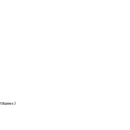
tNames
)