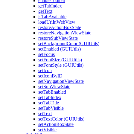
enableToolbar
getTabIndex
getText
isTabAvailable
loadUrlInWebView
restoreActionBoxState
restoreNavigationViewState
restoreSubViewState
setBackgroundColor (GUIUtils)
setEnabled (GUIUtils)
setFocus
setFontSize (GUIUtils)
setFontStyle (GUIUtils)
setIcon
setIconByID
setNavigationViewState
setSubViewState
setTabEnabled
setTabIndex
setTabTitle
setTabVisible
setText
setTextColor (GUIUtils)
setActionBoxState
setVisible