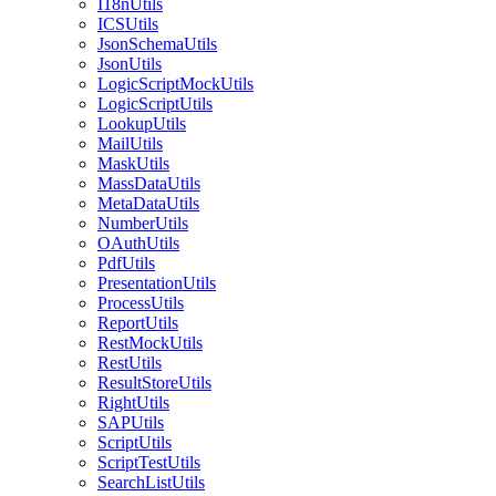
I18nUtils
ICSUtils
JsonSchemaUtils
JsonUtils
LogicScriptMockUtils
LogicScriptUtils
LookupUtils
MailUtils
MaskUtils
MassDataUtils
MetaDataUtils
NumberUtils
OAuthUtils
PdfUtils
PresentationUtils
ProcessUtils
ReportUtils
RestMockUtils
RestUtils
ResultStoreUtils
RightUtils
SAPUtils
ScriptUtils
ScriptTestUtils
SearchListUtils