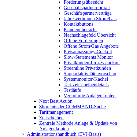
Förderungsübersicht
Geschäftspartnerportrait
Geschäftspartnerverträge
Jahresverbrauch Strom/Gas
Kontaktbuttons
Kundenübersicht
Nachschlagefeld Übersicht
Offene Forderungen
Offene Strom/Gas Angebote
Preisanpassungs-Cockpit
Slow-Statements Monitor
Privatkunden-Prozesscockpit
Streamline Privatkunden
Supportaktivitätenvorschau
Systemmonitor-Kachel
Tarifzeitscheibendetails
Testläufe
Verknüpfte Anlagenkonten
Next Best Action
Shortcuts der COMMAND-Suche
Tarifmanagement
Zeitscheiben
Zentrale Methode Anlage & Update von
Anlagenkonten
Administrationshandbuch (EVI-Basis)