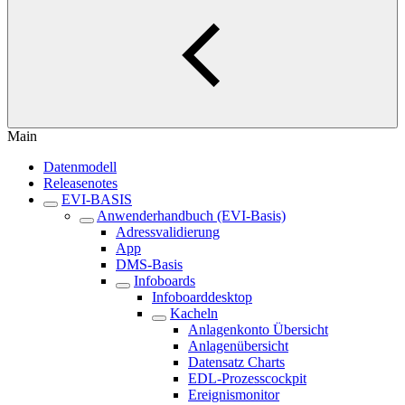
Main
Datenmodell
Releasenotes
EVI-BASIS
Anwenderhandbuch (EVI-Basis)
Adressvalidierung
App
DMS-Basis
Infoboards
Infoboarddesktop
Kacheln
Anlagenkonto Übersicht
Anlagenübersicht
Datensatz Charts
EDL-Prozesscockpit
Ereignismonitor