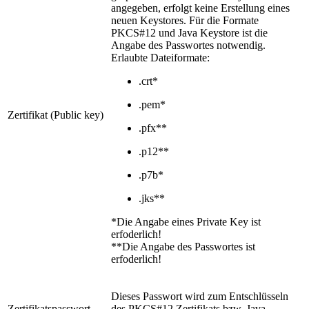
angegeben, erfolgt keine Erstellung eines
neuen Keystores. Für die Formate
PKCS#12 und Java Keystore ist die
Angabe des Passwortes notwendig.
Erlaubte Dateiformate:
.crt*
.pem*
Zertifikat (Public key)
.pfx**
.p12**
.p7b*
.jks**
*Die Angabe eines Private Key ist
erfoderlich!
**Die Angabe des Passwortes ist
erfoderlich!
Dieses Passwort wird zum Entschlüsseln
Zertifikatspasswort
des PKCS#12 Zertifikats bzw. Java