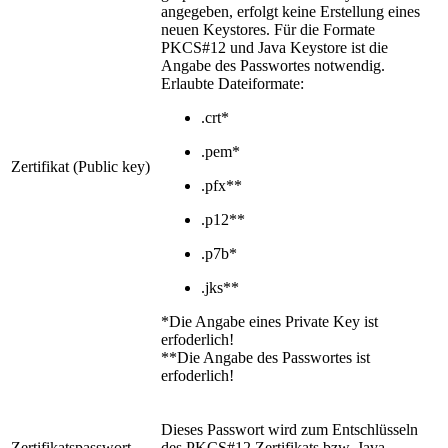
angegeben, erfolgt keine Erstellung eines
neuen Keystores. Für die Formate
PKCS#12 und Java Keystore ist die
Angabe des Passwortes notwendig.
Erlaubte Dateiformate:
.crt*
.pem*
Zertifikat (Public key)
.pfx**
.p12**
.p7b*
.jks**
*Die Angabe eines Private Key ist
erfoderlich!
**Die Angabe des Passwortes ist
erfoderlich!
Dieses Passwort wird zum Entschlüsseln
Zertifikatspasswort
des PKCS#12 Zertifikats bzw. Java