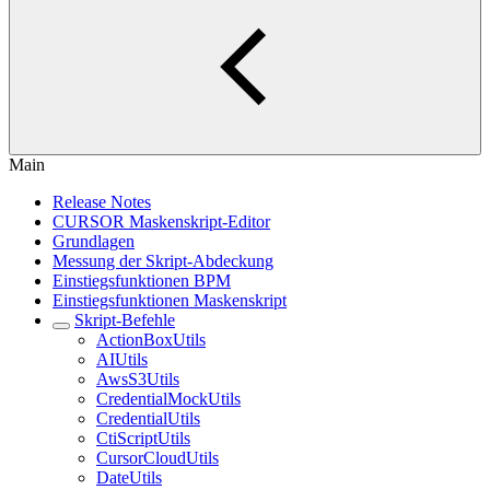
Main
Release Notes
CURSOR Maskenskript-Editor
Grundlagen
Messung der Skript-Abdeckung
Einstiegsfunktionen BPM
Einstiegsfunktionen Maskenskript
Skript-Befehle
ActionBoxUtils
AIUtils
AwsS3Utils
CredentialMockUtils
CredentialUtils
CtiScriptUtils
CursorCloudUtils
DateUtils