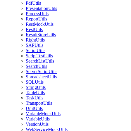
PdfUtils
PresentationUtils
ProcessUtils
ReportUtils
RestMockUtils
RestUtils
ResultStoreUtils
RightUtils
SAPUtils
ScriptUtils
ScriptTestUtils
SearchListUtils
SearchUtils
ServerScriptUtils
SpreadsheetUtils
SQLUtils
StringUtils
TableUtils
TaskUtils
TransportUtils
UnitUtils
VariableMockUtils
VariableUtils
VersionUtils
WebServiceMockUtils