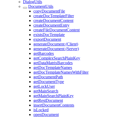
DialogUtils
DocumentUtils
copyDocumentFile
createDocTemplateFilter
createDocumentContent
createDocumentEntry
createFileDocumentContent
existsDocTemplate
exportDocument
generateDocument (Client)
generateDocument (Server)
getBarcodes
getComplexSearchPlainKey
getDataMatrixBarcodes
getDocTemplateNames
getDocTemplateNamesWithFilter
getDocumentPath
getDocumentType
getLockUser
getMainSearch
getMainSearchPlainKey
getRestDocument
insertDocumentContents
isLocked
openDocument