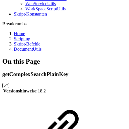
WebServiceUtils
WorkSpaceScriptUtils
Skript-Konstanten
Breadcrumbs
Home
Scripting
Skript-Befehle
DocumentUtils
On this Page
getComplexSearchPlainKey
Versionshinweise
18.2