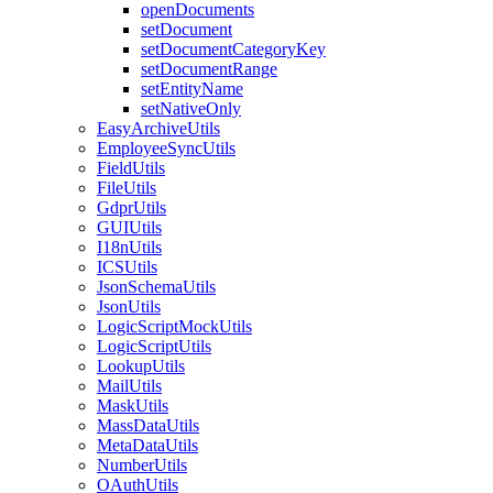
openDocuments
setDocument
setDocumentCategoryKey
setDocumentRange
setEntityName
setNativeOnly
EasyArchiveUtils
EmployeeSyncUtils
FieldUtils
FileUtils
GdprUtils
GUIUtils
I18nUtils
ICSUtils
JsonSchemaUtils
JsonUtils
LogicScriptMockUtils
LogicScriptUtils
LookupUtils
MailUtils
MaskUtils
MassDataUtils
MetaDataUtils
NumberUtils
OAuthUtils